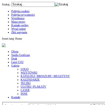
Szukaj...
Polityka cookies
Polityka prywatności
Współpraca
Mapa strony
Kontakt ogólny
Wyraź opinię
Złóż zapytanie
Jesteś tutaj:
Home
Oferta
Studio Graficzne
Druk
Laser CO2
Galeria
LOGO
WIZYTÓWKI
KATALOGI | BROSZURY | BIULETYNY
KALENDARZE
TECZKI
ULOTKI | PLAKATY
LASER
INNE
Kontakt