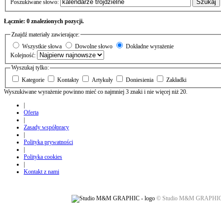
Szukaj
Poszukiwane słowo:
Łącznie: 0 znalezionych pozycji.
Znajdź materiały zawierające:
Wszystkie słowa
Dowolne słowo
Dokładne wyrażenie
Kolejność:
Wyszukaj tylko:
Kategorie
Kontakty
Artykuły
Doniesienia
Zakładki
Wyszukiwane wyrażenie powinno mieć co najmniej 3 znaki i nie więcej niż 20.
|
Oferta
|
Zasady współpracy
|
Polityka prywatności
|
Polityka cookies
|
Kontakt z nami
© Studio M&M GRAPHIC