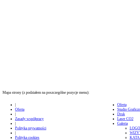
Mapa strony (z podziałem na poszczególne pozycje menu):
|
Oferta
Oferta
Studio Graficz
|
Druk
Zasady współpracy
Laser CO2
|
Galeria
Polityka prywatności
LOG
|
WIZY
Polityka cookies
KATA