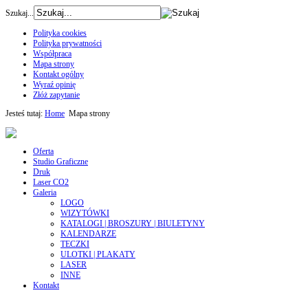
Szukaj...
Polityka cookies
Polityka prywatności
Współpraca
Mapa strony
Kontakt ogólny
Wyraź opinię
Złóż zapytanie
Jesteś tutaj:
Home
Mapa strony
Oferta
Studio Graficzne
Druk
Laser CO2
Galeria
LOGO
WIZYTÓWKI
KATALOGI | BROSZURY | BIULETYNY
KALENDARZE
TECZKI
ULOTKI | PLAKATY
LASER
INNE
Kontakt